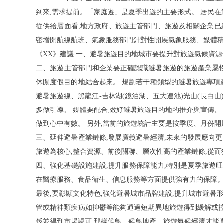
到來,需求提前
。
「
家庭
遊
」
是夏季出遊的主要形式。 居民在
從供給層面看,地方政府、旅遊主管部門、旅遊及相關企業已
密增開航線航班、氣象服務部門針對性開展氣象服務、媒體
《
XX
》建議:一、避暑旅遊目的地城市要提升對旅遊氣候資源
二、旅遊主管部門和企業要正確認識避暑旅遊的旅遊產業屬性
休閒度假目的地結合起來。 規劃若干種類型的避暑旅遊專項
避暑旅遊線、黑龍
江
-
吉林
湖
(
鏡泊湖、五大連
池
)
光
山
(
長白
山
多做引導。 媒體要配合,做好避暑旅遊目的地的推介與宣傳。
做到心中有數。 另外,當前的旅遊統計主要是按季度、月份
三、延伸避暑產業鏈條,發展廣義避暑經濟,未來的發展應向
旅遊為核心,整合資源、前後關聯、層次性高的產業鏈條,從
四、強化基礎設施建設,提升服務保障能力,特別是夏季旅遊
在醫療服務、食品衛生、信息服務等方面提供強有力的保障。
最後,要彰顯文化特色,強化避暑城市品牌建設,提升城市避暑
管或精神類疾病如抑鬱等能夠通過短期異地旅遊得到緩解或控
係並得到市場認可,那樣候鳥、候鳥地產、旅遊氣候經濟才能