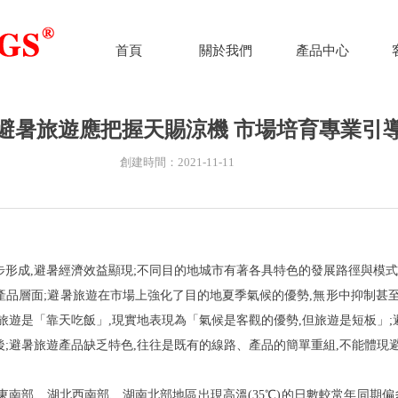
首頁
關於我們
產品中心
避暑旅遊應把握天賜涼機 市場培育專業引
創建時間：
2021-11-11
步形成,避暑經濟效益顯
現
;
不同目的地城市有著各具特色的發展路徑與模式
產品層
面
;
避暑旅遊在市場上強化了目的地夏季氣候的優勢,無形中抑制甚
旅遊
是
「
靠天吃
飯
」
,現實地表現
為
「
氣候是客觀的優勢,但旅遊是短
板
」
;
後
;
避暑旅遊產品缺乏特色,往往是既有的線路、產品的簡單重組,不能體現
慶東南部、湖北西南部、湖南北部地區出現高
溫
(3
5
℃
)
的日數較常年同期偏