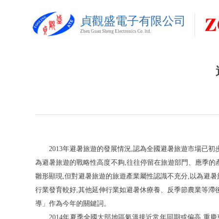
貞觀盛電子有限公司
Zhen Guan Sheng Electronics Co. ltd.
201
3
年避暑旅遊的發展情況,認為全國避暑旅遊市場已初
為避暑旅遊的戰略性高度不夠,往往停留在旅遊部門、應季的
雛形顯現,但對避暑旅遊的旅遊產業屬性認識不充分,以為避暑
行業發育較好,其他延伸行業如避暑休療養、反季節農業等滯
導
」
作為今年的關鍵詞。
201
4
年夏季全國大部地區氣溫接近常年同期或偏高,重