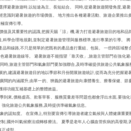
選擇避暑旅遊時,以短途為主、長短結合。 同時,從避暑旅遊開發角度,避
經意識到避暑旅遊的市場價值。 地方推出各種避暑活動、旅遊企業推出
積極宣傳引導。
價值及其重要性的認識,把握天
賜
「
涼
」
機,著力打造避暑旅遊目的地和品
,科學合理地規劃,並制定避暑旅遊管理與服務標準,進行專業的引導。 
產品和線路,不只是簡單的把既有的產品進行重組、包裝。 一些跨區域整
)
色避暑旅遊線等。 避暑旅遊不能指
望
「
靠天
收
」
,旅遊主管部門在強化
 同時,旅遊主管部門和氣象部門要加強聯合,及時準確提供旅遊公共氣象
開展的,建議避暑旅遊目的地以季節和月份開展旅遊統計,從而為充分把握避
更廣闊的內涵躍升,由單一的、狹義的避暑旅遊向康體養生、療養保健、節
而獲得功能互補基礎上的整體效益。
旺季到來,價格虛高、欺客宰客、服務質量差等問題也都會浮出水面,要強化
 強化旅遊公共氣象服務,及時提供準確氣象信息。
形象的認知度。 在宣傳上,特別要宣傳引導旅遊者建立氣候與人體健康重
制,國外叫氣候療法或轉移療法。 夏季是老年人心腦血管疾病的高發期,
真正成型。