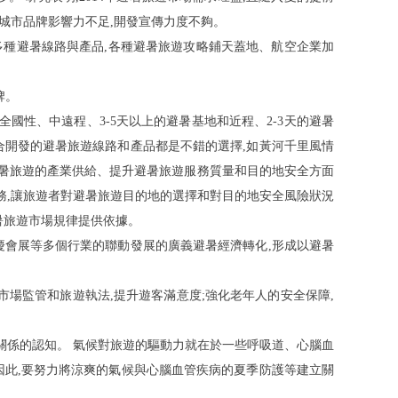
暑城市品牌影響力不足,開發宣傳力度不夠。
多種避暑線路與產品,各種避暑旅遊攻略鋪天蓋地、航空企業加
牌。
將全國性、中遠程
、
3-
5
天以上的避暑基地和近程
、
2-
3
天的避暑
合開發的避暑旅遊線路和產品都是不錯的選擇,如黃河千里風情
避暑旅遊的產業供給、提升避暑旅遊服務質量和目的地安全方面
服務,讓旅遊者對避暑旅遊目的地的選擇和對目的地安全風險狀況
暑旅遊市場規律提供依據。
慶會展等多個行業的聯動發展的廣義避暑經濟轉化,形成以避暑
市場監管和旅遊執法,提升遊客滿意
度
;
強化老年人的安全保障,
要關係的認知。 氣候對旅遊的驅動力就在於一些呼吸道、心腦血
因此,要努力將涼爽的氣候與心腦血管疾病的夏季防護等建立關