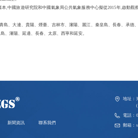
樣本,中國旅遊研究院和中國氣象局公共氣象服務中心擬
從
201
5
年,啟動觀
青島、大連、貴陽、煙臺、吉林市、瀋陽、麗江、秦皇島、長春、承德
皇島、瀋陽、延邊、長春、太原、西寧和延安。
地址：
電話：
新聞資訊
聯系我們
郵箱：