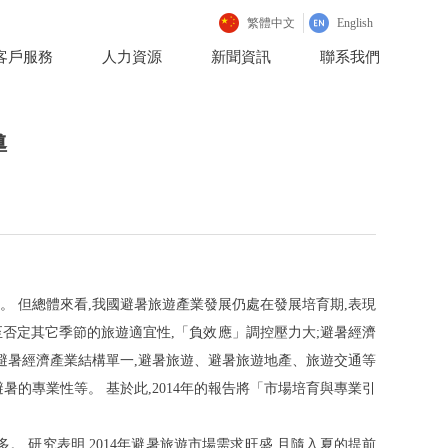
繁體中文
English
客戶服務
人力資源
新聞資訊
聯系我們
導
。 但總體來看,我國避暑旅遊產業發展仍處在發展培育期,表現
至否定其它季節的旅遊適宜性
,
「
負效
應
」
調控壓力
大
;
避暑經濟
避暑經濟產業結構單一,避暑旅遊、避暑旅遊地產、旅遊交通等
避暑的專業性等。 基於此
,
201
4
年的報告
將
「
市場培育與專業引
多。 研究表明
,
201
4
年避暑旅遊市場需求旺盛,且隨入夏的提前