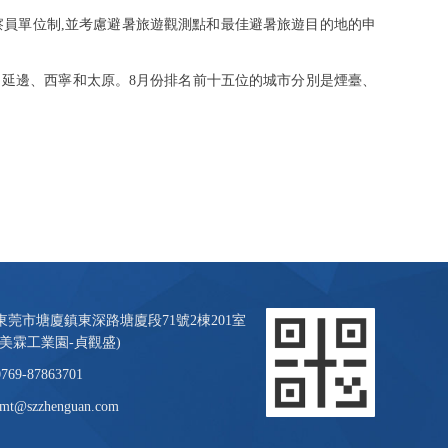
察員單位制,並考慮避暑旅遊觀測點和最佳避暑旅遊目的地的申
、延邊、西寧和太原
。
8
月份排名前十五位的城市分別是煙臺、
東莞市塘廈鎮東深路塘廈段71號2棟201室
(美霖工業園-貞觀盛)
0769-87863701
smt@szzhenguan.com