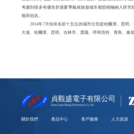
考慮到很多有優良舒適夏季氣候旅遊城市都想積極納入研究
報與冠名。
201
4
年
7
月份排名前十五位的城市分別是哈爾濱、昆明、
大連、哈爾濱、昆明、吉林市、貴陽、呼和浩特、青島、秦
貞觀盛電子有限公司
Zhen Guan Sheng Electronics Co. ltd.
關於我們
產品中心
客戶服務
人力資源