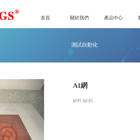
首頁
關於我們
產品中心
測試自動化
AI網
材料:銅/鋁...